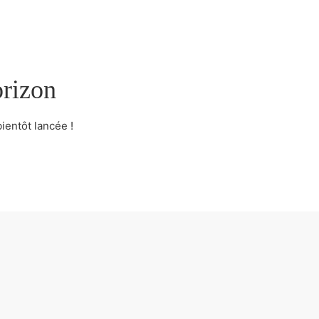
orizon
ientôt lancée !