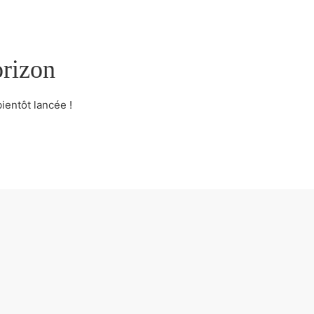
orizon
ientôt lancée !